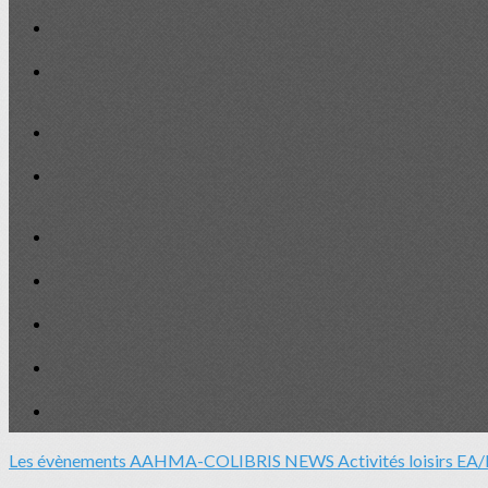
Les évènements
AAHMA-COLIBRIS NEWS
Activités loisirs EA