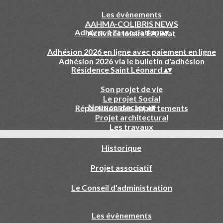
Les évènements
AAHMA-COLIBRIS NEWS
Adhérer à l'association
▴
▾
Activités loisirs EA/Esat
Adhésion 2026 en ligne avec paiement en ligne
Adhésion 2026 via le bulletin d'adhésion
Résidence Saint Léonard
▴
▾
Son projet de vie
Le projet Social
Nous contacter
▴
▾
Répartition des appartements
Projet architectural
Les travaux
Historique
Projet associatif
Le Conseil d'administration
Les évènements