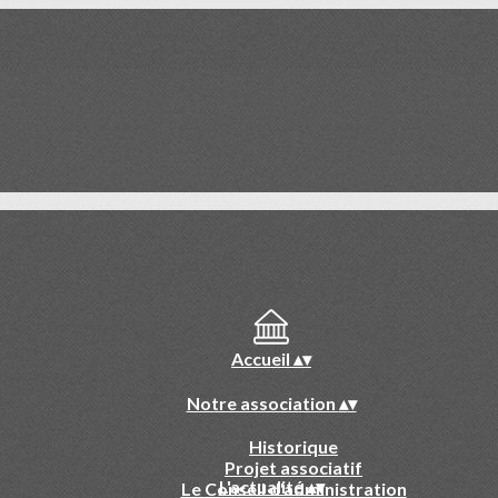
Accueil
▴
▾
Notre association
▴
▾
Historique
Projet associatif
L'actualité
▴
▾
Le Conseil d'administration