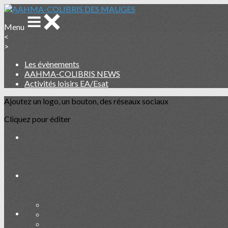
Menu
<
>
Les évènements
AAHMA-COLIBRIS NEWS
Activités loisirs EA/Esat
Ajoutez un logo, un bouton, des réseaux sociaux
Cliquez pour éditer