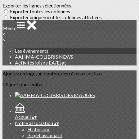
Exporter les lignes sélectionnées
Exporter toutes les colonnes
Exporter uniquement les colonnes affichées
Menu
<
>
Les évènements
AAHMA-COLIBRIS NEWS
Activités loisirs EA/Esat
Ajoutez un logo, un bouton, des réseaux sociaux
Cliquez pour éditer
Accueil
▴
▾
Notre association
▴
▾
Historique
Projet associatif