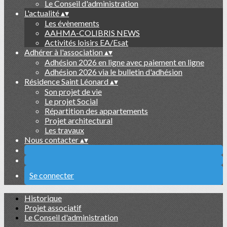
Le Conseil d'administration
L'actualité
▴
▾
Les évènements
AAHMA-COLIBRIS NEWS
Activités loisirs EA/Esat
Adhérer à l'association
▴
▾
Adhésion 2026 en ligne avec paiement en ligne
Adhésion 2026 via le bulletin d'adhésion
Résidence Saint Léonard
▴
▾
Son projet de vie
Le projet Social
Répartition des appartements
Projet architectural
Les travaux
Nous contacter
▴
▾
Se connecter
Historique
Projet associatif
Le Conseil d'administration