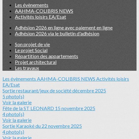
Les évènements
AAHMA-COLIBRIS NEWS
Activités loisirs EA/Esat
Adhésion 2026 en ligne avec paiement en ligne
Adhésion 2026 via le bulletin d'adhésion
Son projet de vie
Le projet Social
Répartition des appartements
Projet architectural
Les travaux
Les évènements
AAHMA-COLIBRIS NEWS
Activités loisirs
EA/Esat
Sortie restaurant/jeux de société décembre 2025
5 photo(s)
Voir la galerie
Fête de la ST LEONARD 15 novembre 2025
4 photo(s)
Voir la galerie
Sortie Karaoké du 22 novembre 2025
4 photo(s)
Voir la galerie