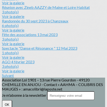
Voir la galerie
Réunion avec Zineb AAZZY de Maine et Loire Habitat
3 photo(s)
Voir la galerie
Randonnée du 30 sept 2023 à Chanzeaux
6 photo(s)
Voir la galerie
Fête des associations 13 mai 2023
3 photo(s)
Voir la galerie
Spectacle "Danse et Résonance " 12 Mai 2023
1 photo(s)
Voir la galerie
AGO 4 février 2023
3 photo(s)
Voir la galerie
Suivant
Association Loi 1901 – 13 rue Pierre Gourdon - 49120
CHEMILLE EN ANJOU - Contact « AAHMA – COLIBRIS DES
MAUGES » : amacolibri@laposte.net
Je m'abonne à la newsletter
OK